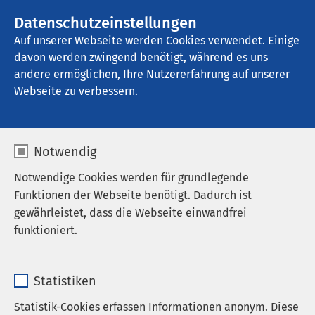
AMEOS Gruppe
Stellenangebote
Datenschutzeinstellungen
Auf unserer Webseite werden Cookies verwendet. Einige
davon werden zwingend benötigt, während es uns
AMEOS Klinikum Bernburg
andere ermöglichen, Ihre Nutzererfahrung auf unserer
Webseite zu verbessern.
Alterstraumatologisches
Notwendig
Zentrum
Notwendige Cookies werden für grundlegende
Funktionen der Webseite benötigt. Dadurch ist
gewährleistet, dass die Webseite einwandfrei
funktioniert.
Da bei älteren Menschen vermehrt
Begleiterkrankungen zusätzlich zum akuten
Name
cookieconsent_status
Einzelfall zu berücksichtigen sind, legt das
Statistiken
Alterstraumatologische Zentrum (ATZ) besonderen
Anbieter
sgalinski
Wert auf eine interdisziplinäre Vernetzung der
Statistik-Cookies erfassen Informationen anonym. Diese