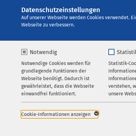
Datenschutzeinstellungen
AMEOS Klinikum H
AMEOS
Gruppe
Aktuelles
Nachricht
Auf unserer Webseite werden Cookies verwendet. Ei
Webseite zu verbessern.
Notwendig
Statist
Notwendige Cookies werden für
Statistik-Co
Leistungen
grundlegende Funktionen der
Information
Ihr Aufenthalt
Webseite benötigt. Dadurch ist
Informatione
Pressemitteil
gewährleistet, dass die Webseite
verstehen, 
Zuweisende
einwandfrei funktioniert.
unsere Webs
01.07.2026
Über uns
Neuer
Name
cookieconsent_status
Name
Karriere
Augen
Cookie-Informationen anzeigen
Aktuelles
Anbieter
sgalinski
Anbieter