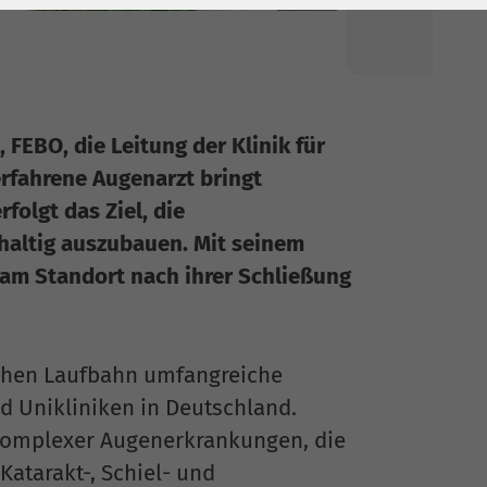
 FEBO, die Leitung der Klinik für
fahrene Augenarzt bringt
folgt das Ziel, die
haltig auszubauen. Mit seinem
 am Standort nach ihrer Schließung
ichen Laufbahn umfangreiche
 Unikliniken in Deutschland.
komplexer Augenerkrankungen, die
Katarakt-, Schiel- und