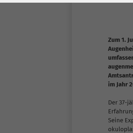
Laufzeit
278 Tage
Laufzeit
Cookie zum
Speichern der Cookie
Zweck
Consent
Einstellungen
Zweck
Zum 1. Ju
Augenhei
be_typo_user /
umfassend
Name
PHPSESSID
augenmed
Amtsantr
Anbieter
TYPO3
im Jahr 
Laufzeit
1 Woche
Der 37-j
Dieses Cookie ist ein
Erfahrun
Standard-Session-
Cookie von TYPO3. Es
Seine Ex
speichert im Falle
okuloplas