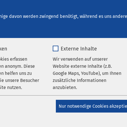
alberstadt
en
nige davon werden zwingend benötigt, während es uns andere 
iken
Externe Inhalte
okies erfassen
Wir verwenden auf unserer
en anonym. Diese
Website externe Inhalte (z.B.
n helfen uns zu
Google Maps, YouTube), um Ihnen
ungen
Klinikum Haldensleben
wie unsere Besucher
zusätzliche Informationen
ite nutzen.
anzubieten.
AMEOS Klinikum Haldensleben
 Chefarzt leitet
_pk_*.*
Name
Google Maps
klinik in Haldensleben
Nur notwendige Cookies akzepti
Matomo
Anbieter
Google