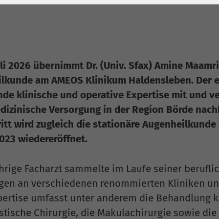
1 Jahr
Laufzeit
6 Monate
Cookie von Matomo
Wird zum
für Website-
Entsperren von
Zweck
Analysen. Erzeugt
Google Maps-
statistische Daten
Inhalten verwendet.
li 2026 übernimmt Dr. (Univ. Sfax) Amine Maamri,
darüber, wie der
lkunde am AMEOS Klinikum Haldensleben. Der er
Besucher die
Name
YouTube
e klinische und operative Expertise mit und ver
Website nutzt.
izinische Versorgung in der Region Börde nach
Google Ireland
itt wird zugleich die stationäre Augenheilkunde
Limited, Gordon
2023 wiedereröffnet.
Anbieter
House, Barrow
Street Dublin 4
Irland
ährige Facharzt sammelte im Laufe seiner berufl
gen an verschiedenen renommierten Kliniken und
Laufzeit
6 Monate
pertise umfasst unter anderem die Behandlung 
Wird verwendet, um
tische Chirurgie, die Makulachirurgie sowie die 