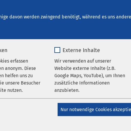
alberstadt
che Zentren und Dienste
nige davon werden zwingend benötigt, während es uns andere 
iken
Externe Inhalte
etikZentrum EPZ
okies erfassen
Wir verwenden auf unserer
en anonym. Diese
Website externe Inhalte (z.B.
n helfen uns zu
Google Maps, YouTube), um Ihnen
rum Halberstadt werden künstliche Hüft- und Knieimplantate,
wie unsere Besucher
zusätzliche Informationen
t, operativ eingesetzt, wenn konservative Behandlungen wie
ite nutzen.
anzubieten.
siotherapeutische Maßnahmen ausgereizt sind und keine
hwerden eintritt. Durch den Ersatz des Hüft- oder Kniegelenke
_pk_*.*
Name
Google Maps
nnen und Patienten an Lebensqualität. Auch Wechseloperation
Nur notwendige Cookies akzepti
hendefekten gehören hier zum Repertoire der Klinik.
Matomo
Anbieter
Google
 Team ist darauf spezialisiert, künstliche Gelenke nach dem