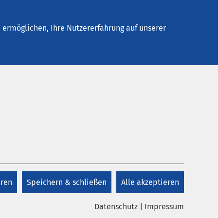
Stellenangebote
Kontakt
Termin buchen
ermöglichen, Ihre Nutzererfahrung auf unserer
Kontakt EPZ
 auch
Sekretariat
s
en mit
eren
Speichern & schließen
Alle akzeptieren
+49 3941 64-2708
Datenschutz
|
Impressum
+49 3941 64-2708