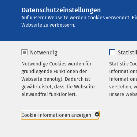
Datenschutzeinstellungen
AMEOS Klinikum H
AMEOS
Gruppe
Leistungen
Medizinis
Auf unserer Webseite werden Cookies verwendet. Ei
Webseite zu verbessern.
Notwendig
Statist
EndoProth
Notwendige Cookies werden für
Statistik-Co
Leistungen
grundlegende Funktionen der
Information
Ihr Aufenthalt
Webseite benötigt. Dadurch ist
Informatione
Im EndoProthetikZent
gewährleistet, dass die Webseite
verstehen, 
Zuweisende
Endoprothesen genann
einwandfrei funktioniert.
unsere Webs
Über uns
Medikamente oder phy
Verbesserung der Besc
Name
cookieconsent_status
Name
Karriere
gewinnen die Patienti
Cookie-Informationen anzeigen
zum Teil höheren Knoc
Aktuelles
Anbieter
sgalinski
Anbieter
Ein interdisziplinäres