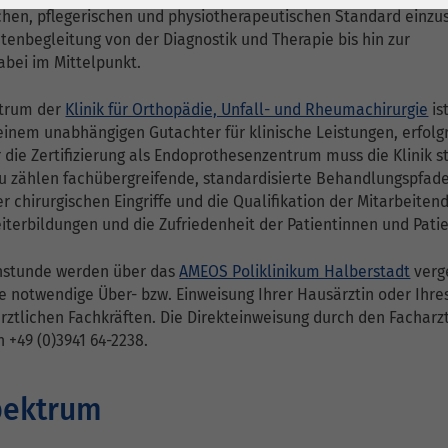
1 Jahr
Laufzeit
6 Monate
chen, pflegerischen und physiotherapeutischen Standard einzu
ntenbegleitung von der Diagnostik und Therapie bis hin zur
Cookie von Matomo
Wird zum
abei im Mittelpunkt.
für Website-
Entsperren von
Zweck
Analysen. Erzeugt
Google Maps-
ntrum der
Klinik für Orthopädie, Unfall- und Rheumachirurgie
ist
statistische Daten
Inhalten verwendet.
 einem unabhängigen Gutachter für klinische Leistungen, erfolg
darüber, wie der
ür die Zertifizierung als Endoprothesenzentrum muss die Klinik 
Besucher die
azu zählen fachübergreifende, standardisierte Behandlungspfade
Name
YouTube
Website nutzt.
 chirurgischen Eingriffe und die Qualifikation der Mitarbeiten
terbildungen und die Zufriedenheit der Patientinnen und Pati
Google Ireland
Limited, Gordon
chstunde werden über das
AMEOS Poliklinikum Halberstadt
verg
Anbieter
House, Barrow
ie notwendige Über- bzw. Einweisung Ihrer Hausärztin oder Ihre
Street Dublin 4
rztlichen Fachkräften. Die Direkteinweisung durch den Facharz
Irland
n +49 (0)3941 64-2238.
Laufzeit
6 Monate
pektrum
Wird verwendet, um