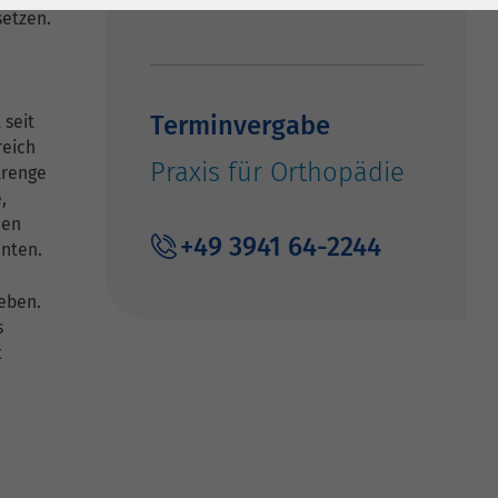
setzen.
Terminvergabe
 seit
reich
Praxis für Orthopädie
strenge
,
den
+49 3941 64-2244
enten.
eben.
s
t