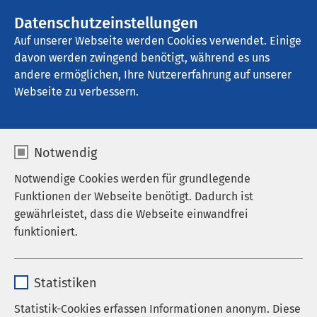
AMEOS Gruppe
Stellenangebote
Datenschutzeinstellungen
Auf unserer Webseite werden Cookies verwendet. Einige
davon werden zwingend benötigt, während es uns
AMEOS Klinikum Halberstadt
andere ermöglichen, Ihre Nutzererfahrung auf unserer
Webseite zu verbessern.
Medizinproduktesicherh
Notwendig
eit
Notwendige Cookies werden für grundlegende
Funktionen der Webseite benötigt. Dadurch ist
gewährleistet, dass die Webseite einwandfrei
funktioniert.
Der Beauftragte für Medizinproduktesicherheit
nimmt folgende Aufgaben wahr:
Name
cookieconsent_status
Statistiken
Kontaktperson für Behörden, Hersteller und
Anbieter
sgalinski
Statistik-Cookies erfassen Informationen anonym. Diese
Vertreiber im Zusammenhang mit Meldungen