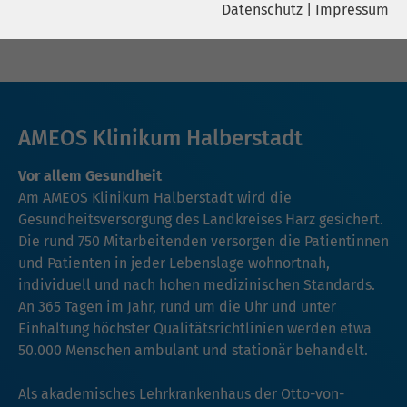
Datenschutz
|
Impressum
Name
YouTube
Name
cookie_optin
Google Ireland Limited, Gordon House,
Anbieter
Barrow Street Dublin 4 Irland
Anbieter
sgalinski
Laufzeit
6 Monate
AMEOS Klinikum Halberstadt
Laufzeit
278 Tage
Wird verwendet, um YouTube-Inhalte
Vor allem Gesundheit
Cookie zum Speichern der Cookie
Zweck
Zweck
zu entsperren.
Am AMEOS Klinikum Halberstadt wird die
Consent Einstellungen
Gesundheitsversorgung des Landkreises Harz gesichert.
Die rund 750 Mitarbeitenden versorgen die Patientinnen
Name
Instagram
und Patienten in jeder Lebenslage wohnortnah,
individuell und nach hohen medizinischen Standards.
Anbieter
Facebook
An 365 Tagen im Jahr, rund um die Uhr und unter
Einhaltung höchster Qualitätsrichtlinien werden etwa
Laufzeit
6 Monate
50.000 Menschen ambulant und stationär behandelt.
Wird verwendet, um Instagram-Inhalte
Zweck
Als akademisches Lehrkrankenhaus der Otto-von-
zu entsperren.