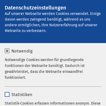
AMEOS Gruppe
Stellenangebote
Datenschutzeinstellungen
Auf unserer Webseite werden Cookies verwendet. Einige
davon werden zwingend benötigt, während es uns
AMEOS Klinikum Halberstadt
andere ermöglichen, Ihre Nutzererfahrung auf unserer
Webseite zu verbessern.
Geschichte
Notwendig
Notwendige Cookies werden für grundlegende
Funktionen der Webseite benötigt. Dadurch ist
Das AMEOS Klinikum Halberstadt ist eine
gewährleistet, dass die Webseite einwandfrei
Einrichtung mit Tradition und kann auf eine mehr
funktioniert.
als 180 Jahre währende bewegte Geschichte
zurückblicken.
Name
cookieconsent_status
Statistiken
Anbieter
sgalinski
Statistik-Cookies erfassen Informationen anonym. Diese