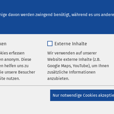
Haldensleben
en
nige davon werden zwingend benötigt, während es uns andere 
iken
Externe Inhalte
okies erfassen
Wir verwenden auf unserer
en anonym. Diese
Website externe Inhalte (z.B.
n helfen uns zu
Google Maps, YouTube), um Ihnen
ungen
Klinikum Haldensleben
AMEOS Ost
wie unsere Besucher
zusätzliche Informationen
AMEOS Klinikum Haldensleben
AMEOS Poliklinikum
ite nutzen.
anzubieten.
en
chen scharfe Bilder mit
_pk_*.*
Name
Google Maps
Nur notwendige Cookies akzepti
4K-Endoskopie-System
Matomo
Anbieter
Google