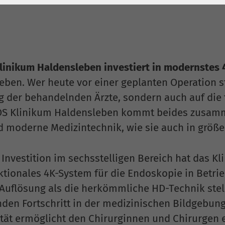
1 Jahr
Laufzeit
6 Monate
Cookie von Matomo
Wird zum
für Website-
Entsperren von
Zweck
Analysen. Erzeugt
Google Maps-
statistische Daten
Inhalten verwendet.
inikum Haldensleben investiert in modernstes
darüber, wie der
ben. Wer heute vor einer geplanten Operation ste
Besucher die
Name
YouTube
g der behandelnden Ärzte, sondern auch auf die t
Website nutzt.
 Klinikum Haldensleben kommt beides zusammen
Google Ireland
 moderne Medizintechnik, wie sie auch in größer
Limited, Gordon
Anbieter
House, Barrow
Street Dublin 4
r Investition im sechsstelligen Bereich hat das 
Irland
ktionales 4K-System für die Endoskopie in Betri
Auflösung als die herkömmliche HD-Technik stel
Laufzeit
6 Monate
den Fortschritt in der medizinischen Bildgebung
Wird verwendet, um
ität ermöglicht den Chirurginnen und Chirurgen e