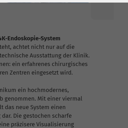
 4K-Endoskopie-System
ht, achtet nicht nur auf die
echnische Ausstattung der Klinik.
: ein erfahrenes chirurgisches
en Zentren eingesetzt wird.
Klinikum ein hochmodernes,
eb genommen. Mit einer viermal
lt das neue System einen
 dar. Die gestochen scharfe
ine präzisere Visualisierung