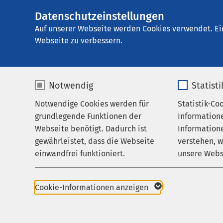
Datenschutzeinstellungen
AMEOS Klinikum 
AMEOS
Gruppe
Aktuelles
Nachricht
Auf unserer Webseite werden Cookies verwendet. Ei
Webseite zu verbessern.
Notwendig
Statist
Notwendige Cookies werden für
Statistik-Co
Leistungen
grundlegende Funktionen der
Information
Ihr Aufenthalt
Webseite benötigt. Dadurch ist
Informatione
Pressemitteil
gewährleistet, dass die Webseite
verstehen, 
Zuweisende
17.09.2025
einwandfrei funktioniert.
unsere Webs
Haldensleb
Über uns
Gesto
Name
cookieconsent_status
Name
Karriere
Cookie-Informationen anzeigen
dem 
Aktuelles
Anbieter
sgalinski
Anbieter