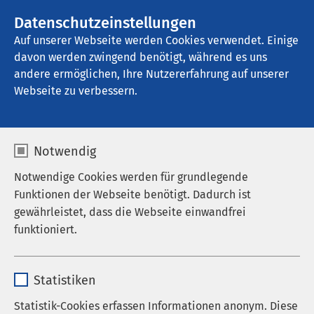
AMEOS Gruppe
Stellenangebote
Datenschutzeinstellungen
Auf unserer Webseite werden Cookies verwendet. Einige
davon werden zwingend benötigt, während es uns
AMEOS Klinikum Haldensleben
andere ermöglichen, Ihre Nutzererfahrung auf unserer
Webseite zu verbessern.
Termin buchen
Notwendig
Notwendige Cookies werden für grundlegende
Funktionen der Webseite benötigt. Dadurch ist
Ambulante Termine online
gewährleistet, dass die Webseite einwandfrei
funktioniert.
buchen
Name
cookieconsent_status
Über die folgenden Links der Fachabteilungen
Statistiken
können Sie rund um die Uhr einen Termin online
Anbieter
sgalinski
Statistik-Cookies erfassen Informationen anonym. Diese
vereinbaren – Sie werden weitergeleitet auf die