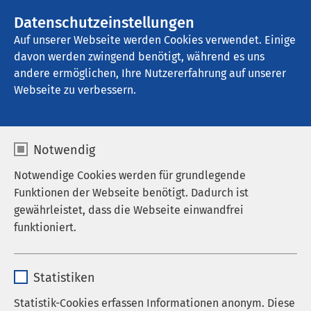
AMEOS Gruppe
Stellenangebote
Datenschutzeinstellungen
Auf unserer Webseite werden Cookies verwendet. Einige
davon werden zwingend benötigt, während es uns
AMEOS Klinikum Haldensleben
andere ermöglichen, Ihre Nutzererfahrung auf unserer
Webseite zu verbessern.
Anfahrt
Notwendig
Notwendige Cookies werden für grundlegende
Funktionen der Webseite benötigt. Dadurch ist
AMEOS Klinikum
gewährleistet, dass die Webseite einwandfrei
funktioniert.
Haldensleben
So finden Sie uns
Name
cookieconsent_status
Statistiken
Das AMEOS Klinikum Haldensleben befindet sich
Anbieter
sgalinski
Statistik-Cookies erfassen Informationen anonym. Diese
circa 35 km von der Landeshauptstadt Magdeburg