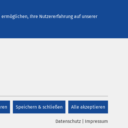
Stellenangebote
Kontakt
Termin buchen
ermöglichen, Ihre Nutzererfahrung auf unserer
Kontakt
t der
+49 3904 474 0
 durch
nkung
eren
Speichern & schließen
Alle akzeptieren
Kontakt
.
Datenschutz
|
Impressum