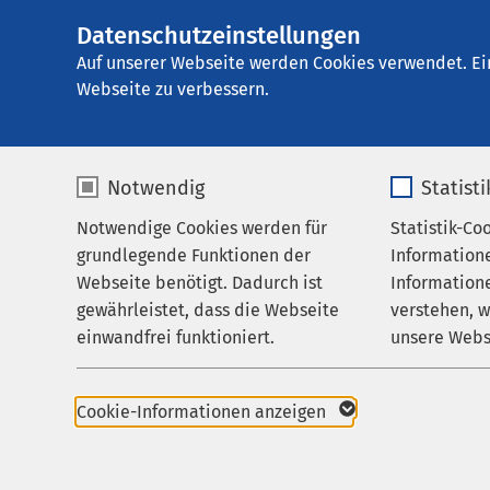
Datenschutzeinstellungen
AMEOS Klinikum 
AMEOS
Gruppe
Leistungen
Medizinis
Auf unserer Webseite werden Cookies verwendet. Ei
Webseite zu verbessern.
Notwendig
Statist
Prostatak
Notwendige Cookies werden für
Statistik-Co
Leistungen
grundlegende Funktionen der
Information
Ihr Aufenthalt
Webseite benötigt. Dadurch ist
Informatione
Der Prostatakrebs, die
gewährleistet, dass die Webseite
verstehen, 
Zuweisende
Krebserkrankung des M
einwandfrei funktioniert.
unsere Webs
Über uns
Prostatakrebs zwische
eine Operation oder B
Name
cookieconsent_status
Name
Karriere
sind effektive Maßna
Cookie-Informationen anzeigen
Lebensqualität möglic
Aktuelles
Anbieter
sgalinski
Anbieter