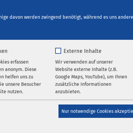
Haldensleben
che Zentren und Dienste
nige davon werden zwingend benötigt, während es uns andere 
iken
Externe Inhalte
arzinomzentrum
okies erfassen
Wir verwenden auf unserer
en anonym. Diese
Website externe Inhalte (z.B.
n helfen uns zu
Google Maps, YouTube), um Ihnen
 bösartige Erkrankung der Vorsteherdrüse, ist die häufigste
wie unsere Besucher
zusätzliche Informationen
annes mit jährlich ca. 64.000 Neuerkrankungen. Meist entsteh
ite nutzen.
anzubieten.
n dem 60. und 70. Lebensjahr. Eine Heilung ist im Frühstadium
estrahlung möglich. Aber auch bei weit fortgeschrittener Erkra
_pk_*.*
Name
Google Maps
hmen zur Linderung von Beschwerden und zur Verbesserung der
Nur notwendige Cookies akzepti
h, die den Patienten häufig einen normalen Alltag ermöglichen
Matomo
Anbieter
Google