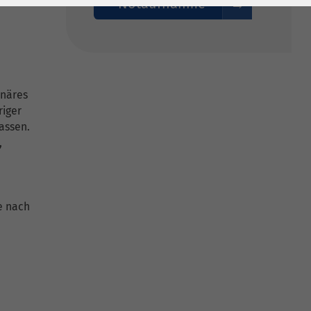
Notaufnahme
inäres
riger
assen.
,
e nach