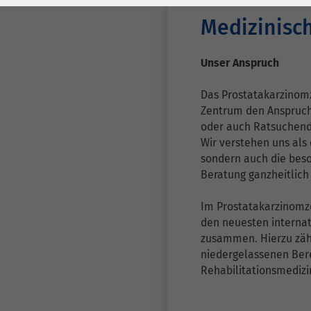
Laufzeit
278 Tage
Laufzeit
Medizinisc
Cookie zum
Speichern der Cookie
Zweck
Unser Anspruch
Consent
Einstellungen
Zweck
Das Prostatakarzinom
Zentrum den Anspruch,
oder auch Ratsuchend
be_typo_user /
Name
Wir verstehen uns als
PHPSESSID
sondern auch die beso
Beratung ganzheitlich
Anbieter
TYPO3
Im Prostatakarzinomze
Laufzeit
1 Woche
den neuesten internat
zusammen. Hierzu zäh
Dieses Cookie ist ein
niedergelassenen Ber
Standard-Session-
Rehabilitationsmediz
Cookie von TYPO3. Es
speichert im Falle