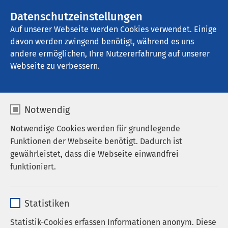
AMEOS Gruppe
Stellenangebote
Datenschutzeinstellungen
Auf unserer Webseite werden Cookies verwendet. Einige
davon werden zwingend benötigt, während es uns
AMEOS Klinikum Heiligenhafen
andere ermöglichen, Ihre Nutzererfahrung auf unserer
Webseite zu verbessern.
Notwendig
Aktuelle Aspekte der
Notwendige Cookies werden für grundlegende
Therapie von Angst und
Funktionen der Webseite benötigt. Dadurch ist
gewährleistet, dass die Webseite einwandfrei
Zwang
funktioniert.
13.06.2019
|
15:00
bis
16:30
Name
cookieconsent_status
Statistiken
Anbieter
sgalinski
Referent
Statistik-Cookies erfassen Informationen anonym. Diese