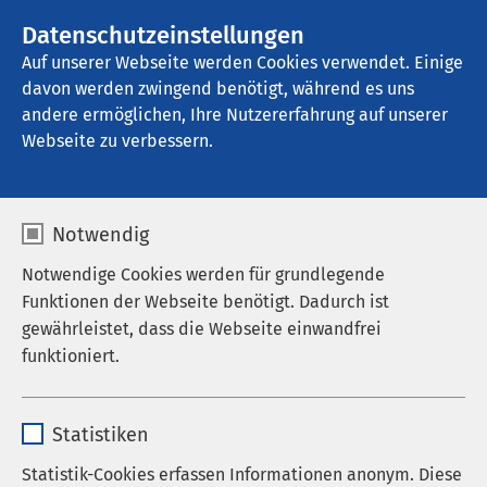
AMEOS Gruppe
Stellenangebote
Datenschutzeinstellungen
Auf unserer Webseite werden Cookies verwendet. Einige
davon werden zwingend benötigt, während es uns
AMEOS Klinikum Heiligenhafen
andere ermöglichen, Ihre Nutzererfahrung auf unserer
Webseite zu verbessern.
Medizinstudium ohne NC
Notwendig
Notwendige Cookies werden für grundlegende
Funktionen der Webseite benötigt. Dadurch ist
Studium der
gewährleistet, dass die Webseite einwandfrei
funktioniert.
Humanmedizin
Deutschsprachiger Studiengang in
Name
cookieconsent_status
Kroatien
Statistiken
Anbieter
sgalinski
Statistik-Cookies erfassen Informationen anonym. Diese