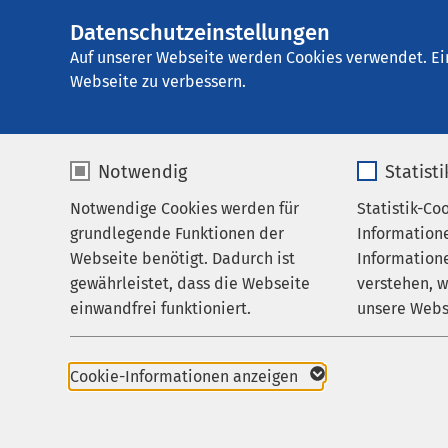
Datenschutzeinstellungen
AMEOS Klinikum H
AMEOS
Gruppe
Behandlungsfelder
Auf unserer Webseite werden Cookies verwendet. Ei
Webseite zu verbessern.
Notwendig
Statist
Behandlun
Notwendige Cookies werden für
Statistik-Co
Behandlungsfelder
grundlegende Funktionen der
Information
Ihr Aufenthalt
Webseite benötigt. Dadurch ist
Informatione
gewährleistet, dass die Webseite
verstehen, 
Zuweisende
Behandlungsangebo
einwandfrei funktioniert.
unsere Webs
Über uns
Fachzentrum für Inte
Name
cookieconsent_status
Name
Karriere
Psychiatrische Insti
Cookie-Informationen anzeigen
Aktuelles
Anbieter
sgalinski
Anbieter
Tagesklinik am Binn