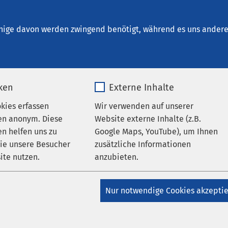
eiligenhafen
nige davon werden zwingend benötigt, während es uns andere 
iken
Externe Inhalte
gsfelder
okies erfassen
Wir verwenden auf unserer
en anonym. Diese
Website externe Inhalte (z.B.
n helfen uns zu
Google Maps, YouTube), um Ihnen
wie unsere Besucher
zusätzliche Informationen
t
ite nutzen.
anzubieten.
nsiv-Psychiatrie
_pk_*.*
Name
Google Maps
tutsambulanz
Nur notwendige Cookies akzepti
Matomo
Anbieter
Google
ensee