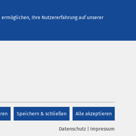
Stellenangebote
Kontakt
Termin buchen
ermöglichen, Ihre Nutzererfahrung auf unserer
Kontakt
+49 4362 91 0
eren
Speichern & schließen
Alle akzeptieren
Kontakt
Datenschutz
|
Impressum