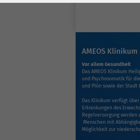
Laufzeit
278 Tage
Laufzeit
Cookie zum
Speichern der Cookie
Zweck
Consent
Einstellungen
Zweck
AMEOS Klinikum 
be_typo_user /
Name
Vor allem Gesundheit
PHPSESSID
Das AMEOS Klinikum Heilig
und Psychosomatik für di
Anbieter
TYPO3
und Plön sowie der Stadt 
Laufzeit
1 Woche
Das Klinikum verfügt über
Erkrankungen des Erwachs
Dieses Cookie ist ein
Regelversorgung werden a
Standard-Session-
Menschen mit Abhängigkei
Cookie von TYPO3. Es
Möglichkeit zur niederschw
speichert im Falle