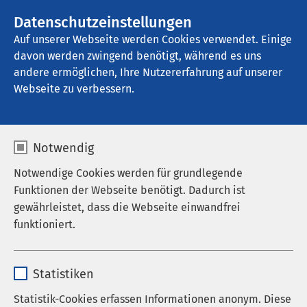
AMEOS Gruppe
Stellenangebote
Datenschutzeinstellungen
Auf unserer Webseite werden Cookies verwendet. Einige
davon werden zwingend benötigt, während es uns
AMEOS Klinikum Heiligenhafen
andere ermöglichen, Ihre Nutzererfahrung auf unserer
Webseite zu verbessern.
Ansprechpartner
Notwendig
Notwendige Cookies werden für grundlegende
Funktionen der Webseite benötigt. Dadurch ist
Sie suchen einen kollegialen Austausch oder
gewährleistet, dass die Webseite einwandfrei
Weiterbildungsmöglichkeiten? Sie möchten sich
funktioniert.
einfach nur über das AMEOS Klinikum
Heiligenhafen informieren? Dann wenden Sie sich
Name
cookieconsent_status
gerne an uns.
Statistiken
Anbieter
sgalinski
Statistik-Cookies erfassen Informationen anonym. Diese