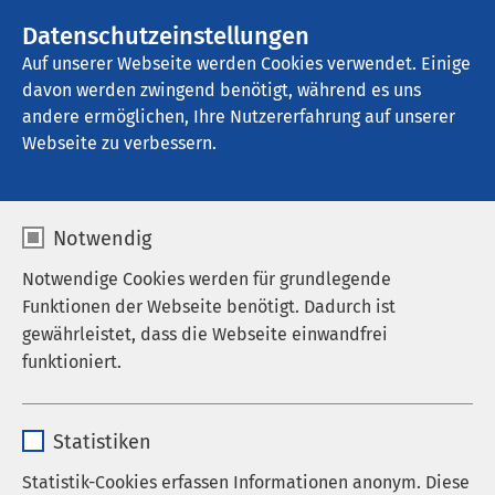
AMEOS Gruppe
Stellenangebote
Datenschutzeinstellungen
Auf unserer Webseite werden Cookies verwendet. Einige
davon werden zwingend benötigt, während es uns
AMEOS Klinikum Heiligenhafen
andere ermöglichen, Ihre Nutzererfahrung auf unserer
Webseite zu verbessern.
Notwendig
Aktuelle Aspekte der
Notwendige Cookies werden für grundlegende
Therapie von Angst und
Funktionen der Webseite benötigt. Dadurch ist
gewährleistet, dass die Webseite einwandfrei
Zwang
funktioniert.
21.02.2019
|
15:00
bis
16:30
Name
cookieconsent_status
Statistiken
Anbieter
sgalinski
Referent
Statistik-Cookies erfassen Informationen anonym. Diese