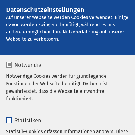
AMEOS Gruppe
Stellenangebote
Datenschutzeinstellungen
Auf unserer Webseite werden Cookies verwendet. Einige
davon werden zwingend benötigt, während es uns
AMEOS Klinikum Heiligenhafen
andere ermöglichen, Ihre Nutzererfahrung auf unserer
Webseite zu verbessern.
Notwendig
Praxis der
Notwendige Cookies werden für grundlegende
neuropsychologischen
Funktionen der Webseite benötigt. Dadurch ist
gewährleistet, dass die Webseite einwandfrei
Demenzdiagnostik
funktioniert.
25.07.2019
|
15:00
bis
16:30
Name
cookieconsent_status
Statistiken
Anbieter
sgalinski
Referent
Statistik-Cookies erfassen Informationen anonym. Diese