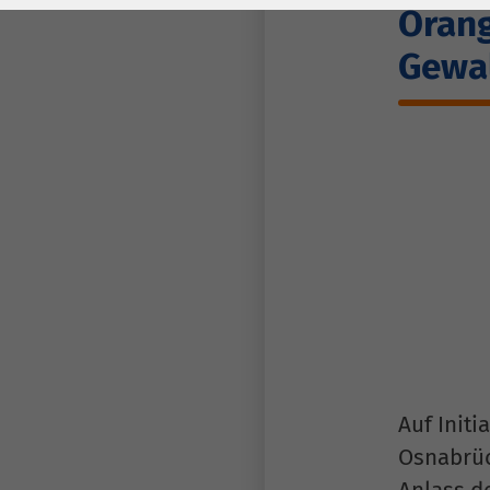
Laufzeit
278 Tage
Laufzeit
Orang
Cookie zum
Gewa
Speichern der Cookie
Zweck
Consent
Einstellungen
Zweck
be_typo_user /
Name
PHPSESSID
Anbieter
TYPO3
Laufzeit
1 Woche
Dieses Cookie ist ein
Standard-Session-
Auf Init
Cookie von TYPO3. Es
Osnabrüc
speichert im Falle
Anlass d