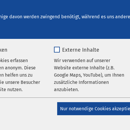
Osnabrück
en
nige davon werden zwingend benötigt, während es uns andere 
iken
Externe Inhalte
okies erfassen
Wir verwenden auf unserer
en anonym. Diese
Website externe Inhalte (z.B.
n helfen uns zu
Google Maps, YouTube), um Ihnen
wie unsere Besucher
zusätzliche Informationen
ite nutzen.
anzubieten.
_pk_*.*
Name
Google Maps
Nur notwendige Cookies akzepti
ungen
Matomo
Anbieter
Google
AMEOS Klinikum Osnabrück