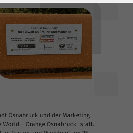
Stadt Osnabrück und der Marketing
e World – Orange Osnabrück“ statt.
lt an Frauen und Mädchen“ am 25.