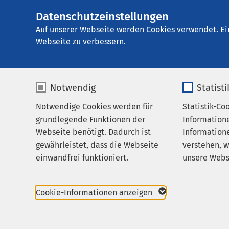
Datenschutzeinstellungen
AMEOS Klinikum 
AMEOS
Gruppe
Aktuelles
Nachricht
Auf unserer Webseite werden Cookies verwendet. Ei
Webseite zu verbessern.
Notwendig
Statist
Notwendige Cookies werden für
Statistik-Co
Behandlungsfelder
grundlegende Funktionen der
Information
Ihr Aufenthalt
Webseite benötigt. Dadurch ist
Informatione
gewährleistet, dass die Webseite
verstehen, 
Zuweisende
einwandfrei funktioniert.
unsere Webs
Über uns
Name
cookieconsent_status
Name
Karriere
Cookie-Informationen anzeigen
Pressemitteil
Aktuelles
Anbieter
sgalinski
Anbieter
25.11.2022