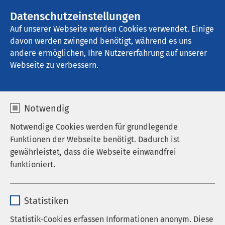
AMEOS Gruppe
Stellenangebote
Datenschutzeinstellungen
Auf unserer Webseite werden Cookies verwendet. Einige
davon werden zwingend benötigt, während es uns
AMEOS Klinikum Osnabrück
andere ermöglichen, Ihre Nutzererfahrung auf unserer
Webseite zu verbessern.
Allgemeinpsychiatrische
Notwendig
Tagesklinik
Notwendige Cookies werden für grundlegende
Funktionen der Webseite benötigt. Dadurch ist
gewährleistet, dass die Webseite einwandfrei
funktioniert.
Name
cookieconsent_status
Statistiken
Anbieter
sgalinski
Statistik-Cookies erfassen Informationen anonym. Diese