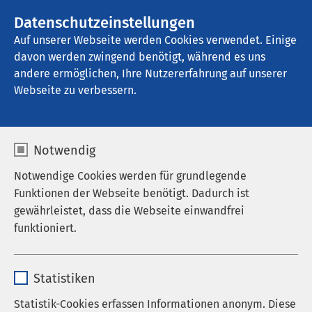
AMEOS Gruppe
Datenschutzeinstellungen
Auf unserer Webseite werden Cookies verwendet. Einige
davon werden zwingend benötigt, während es uns
AMEOS Klinikum Warendorf „Joseph 
Zumloh“
andere ermöglichen, Ihre Nutzererfahrung auf unserer
Webseite zu verbessern.
Seelsorge
Notwendig
Notwendige Cookies werden für grundlegende
Funktionen der Webseite benötigt. Dadurch ist
gewährleistet, dass die Webseite einwandfrei
Die katholische Diözese Münster hat einen
funktioniert.
Seelsorger für die Betreuung der Patienten im
AMEOS Klinikum Warendorf beauftragt.
Name
cookieconsent_status
Statistiken
Unser Seelsorger versteht sich als
Anbieter
sgalinski
Gesprächspartner für Patienten und ihre
Statistik-Cookies erfassen Informationen anonym. Diese