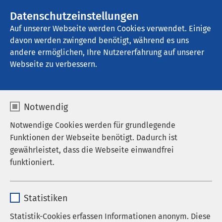
AMEOS Gruppe
Datenschutzeinstellungen
Auf unserer Webseite werden Cookies verwendet. Einige
davon werden zwingend benötigt, während es uns
AMEOS Klinikum Warendorf „Joseph 
Zumloh“
andere ermöglichen, Ihre Nutzererfahrung auf unserer
Webseite zu verbessern.
Adipositaszentrum
Notwendig
Notwendige Cookies werden für grundlegende
Funktionen der Webseite benötigt. Dadurch ist
gewährleistet, dass die Webseite einwandfrei
funktioniert.
Name
cookieconsent_status
Statistiken
Anbieter
sgalinski
Statistik-Cookies erfassen Informationen anonym. Diese