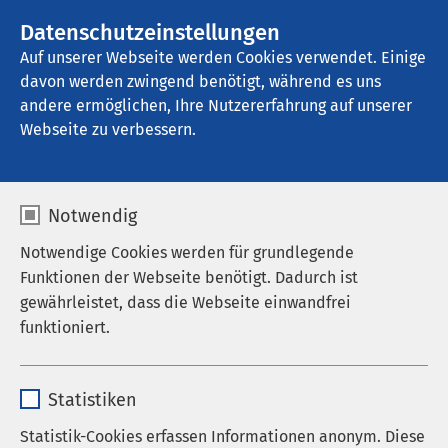
AMEOS Gruppe
Datenschutzeinstellungen
Auf unserer Webseite werden Cookies verwendet. Einige
davon werden zwingend benötigt, während es uns
AMEOS Klinikum Warendorf „Joseph 
Zumloh“
andere ermöglichen, Ihre Nutzererfahrung auf unserer
Webseite zu verbessern.
Endoprothesenzentrum
Notwendig
(EPZmax)
Notwendige Cookies werden für grundlegende
Funktionen der Webseite benötigt. Dadurch ist
gewährleistet, dass die Webseite einwandfrei
funktioniert.
Name
cookieconsent_status
Statistiken
Anbieter
sgalinski
Statistik-Cookies erfassen Informationen anonym. Diese