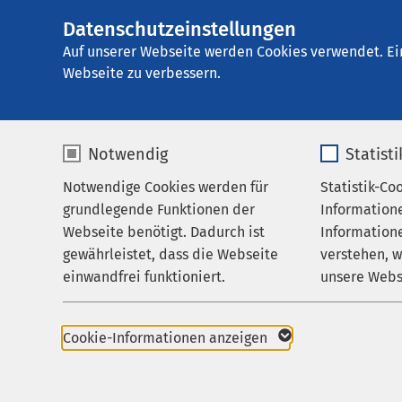
Datenschutzeinstellungen
AMEOS Klinikum W
AMEOS
Gruppe
Ihr Aufenthalt
Auf unserer Webseite werden Cookies verwendet. Ei
Webseite zu verbessern.
Notwendig
Statist
Sozialdien
Notwendige Cookies werden für
Statistik-Co
Leistungen
grundlegende Funktionen der
Information
Ihr Aufenthalt
Webseite benötigt. Dadurch ist
Informatione
Zuhören – B
gewährleistet, dass die Webseite
verstehen, 
Zuweisende
einwandfrei funktioniert.
unsere Webs
Über uns
Bei psychosozialen P
Name
cookieconsent_status
Name
Sozialdienstes als Ge
Karriere
Cookie-Informationen anzeigen
Aktuelles
Anbieter
sgalinski
Anbieter
Beispielsweise wenn