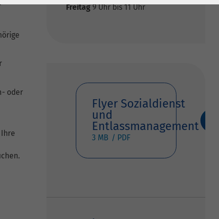
r
Freitag
9 Uhr bis 11 Uhr
hörige
r
m- oder
Flyer Sozialdienst
und
Entlassmanagement
 Ihre
3 MB
uchen.