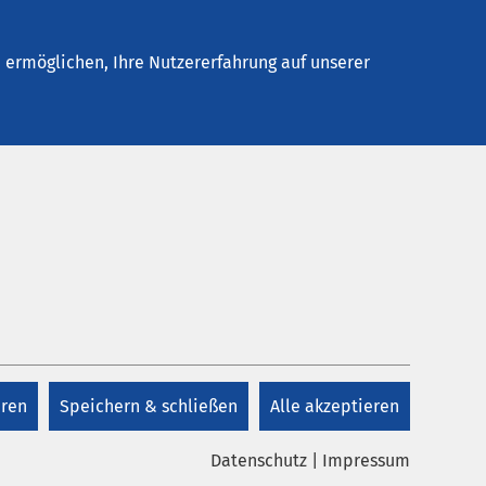
Kontakt
ermöglichen, Ihre Nutzererfahrung auf unserer
Kontakt &
Gesprächszeiten
+49 2581 20-1220
eren
Speichern & schließen
Alle akzeptieren
Montag bis Donnerstag
9 Uhr bis
Datenschutz
|
Impressum
15 Uhr