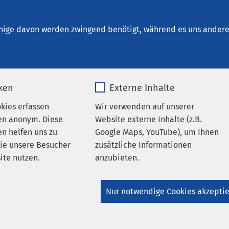
arendorf „Joseph Zumloh“
nige davon werden zwingend benötigt, während es uns andere 
iken
Externe Inhalte
st
okies erfassen
Wir verwenden auf unserer
en anonym. Diese
Website externe Inhalte (z.B.
n helfen uns zu
Google Maps, YouTube), um Ihnen
eraten – Vermitteln
wie unsere Besucher
zusätzliche Informationen
ite nutzen.
anzubieten.
roblemstellungen stehen Ihnen die Mitarbeitenden unseres
_pk_*.*
Name
Google Maps
sprächspersonen mit Rat und Tat zur Verfügung.
Nur notwendige Cookies akzepti
Matomo
Anbieter
Google