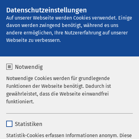
AMEOS Gruppe
Stellenangebote
Datenschutzeinstellungen
Auf unserer Webseite werden Cookies verwendet. Einige
davon werden zwingend benötigt, während es uns
AMEOS Reha Klinikum Inntal
andere ermöglichen, Ihre Nutzererfahrung auf unserer
Webseite zu verbessern.
MBOR
Notwendig
Notwendige Cookies werden für grundlegende
Funktionen der Webseite benötigt. Dadurch ist
Medizinisch-Beruflich Orientierte
gewährleistet, dass die Webseite einwandfrei
Rehabilitation
funktioniert.
Ein Zusatzangebot Ihrer
Name
cookieconsent_status
Rentenversicherung
Statistiken
Anbieter
sgalinski
Arbeit und Gesundheit stehen in einem engen
Statistik-Cookies erfassen Informationen anonym. Diese