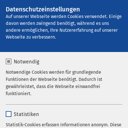
AMEOS Gruppe
Stellenangebote
Datenschutzeinstellungen
Auf unserer Webseite werden Cookies verwendet. Einige
davon werden zwingend benötigt, während es uns
AMEOS Reha Klinikum Inntal
andere ermöglichen, Ihre Nutzererfahrung auf unserer
Webseite zu verbessern.
Auf einen Blick
Notwendig
Notwendige Cookies werden für grundlegende
Funktionen der Webseite benötigt. Dadurch ist
Als Fachklinik für Psychosomatische Medizin und
gewährleistet, dass die Webseite einwandfrei
Psychotherapie verfolgen wir das Ziel der
funktioniert.
psychosomatischen Rehabilitation psychisch
erkrankter Menschen. Die Kernkompetenzen der
Name
cookieconsent_status
Behandlungsteams liegen in der rehabilitativen,
Statistiken
nachhaltigen und ganzheitlichen Behandlung
Anbieter
sgalinski
Statistik-Cookies erfassen Informationen anonym. Diese
psychosomatischer Erkrankungen.