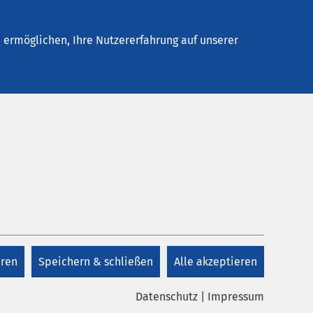
Stellenangebote
Kontakt
ermöglichen, Ihre Nutzererfahrung auf unserer
Kontakt
ir Sie
+49 8571 985 0
eren
Speichern & schließen
Alle akzeptieren
Kontakt
Datenschutz
|
Impressum
nden