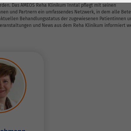
1 Jahr
Laufzeit
6 Monate
den. Das AMEOS Reha Klinikum Inntal pflegt mit seinen
nen und Partnern ein umfassendes Netzwerk, in dem alle Bete
Cookie von Matomo
Wird zum
aktuellen Behandlungsstatus der zugewiesenen Patientinnen u
für Website-
Entsperren von
Zweck
veranstaltungen und News aus dem Reha Klinikum informiert w
Analysen. Erzeugt
Google Maps-
statistische Daten
Inhalten verwendet.
darüber, wie der
Besucher die
Name
YouTube
Website nutzt.
Google Ireland
Limited, Gordon
Anbieter
House, Barrow
Street Dublin 4
Irland
Laufzeit
6 Monate
Wird verwendet, um