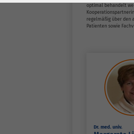
Laufzeit
278 Tage
Laufzeit
optimal behandelt wer
Kooperationspartnerin
Cookie zum
regelmäßig über den 
Speichern der Cookie
Zweck
Patienten sowie Fach
Consent
Einstellungen
Zweck
be_typo_user /
Name
PHPSESSID
Anbieter
TYPO3
Laufzeit
1 Woche
Dieses Cookie ist ein
Standard-Session-
Cookie von TYPO3. Es
Dr. med. univ.
speichert im Falle