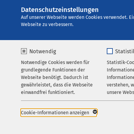
Datenschutzeinstellungen
AMEOS Reha Klini
AMEOS
Gruppe
Zuweisende
Auf unserer Webseite werden Cookies verwendet. Ei
Webseite zu verbessern.
Notwendig
Statist
Wir setze
Notwendige Cookies werden für
Statistik-Co
Behandlungsfelder
grundlegende Funktionen der
Information
Ihr Aufenthalt
Webseite benötigt. Dadurch ist
Informatione
Das AMEOS Reha Klini
gewährleistet, dass die Webseite
verstehen, 
Zuweisende
therapeutisch/medizi
einwandfrei funktioniert.
unsere Webs
Über uns
aktiv in den Behandlu
fallbezogenen und fa
Name
cookieconsent_status
Name
Karriere
Einrichtungen, niede
Cookie-Informationen anzeigen
Aktuelles
Anbieter
sgalinski
Anbieter
In einem transparent
unterschiedlicher Fa