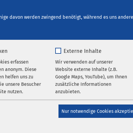
kum Inntal
nige davon werden zwingend benötigt, während es uns andere 
iken
Externe Inhalte
n auf Kooperationen
okies erfassen
Wir verwenden auf unserer
en anonym. Diese
Website externe Inhalte (z.B.
n helfen uns zu
Google Maps, YouTube), um Ihnen
kum Inntal bietet zuweisenden Ärztinnen und Ärzten und
wie unsere Besucher
zusätzliche Informationen
nischem Fachpersonal eine enge Zusammenarbeit an, bei der w
ite nutzen.
anzubieten.
ngsprozess einbeziehen. Wir legen großen Wert auf einen
chlichen Austausch zwischen ambulanten und stationären
_pk_*.*
Name
Google Maps
rgelassenen Praxen und Nachsorgeeinrichtungen.
Nur notwendige Cookies akzepti
Matomo
Anbieter
Google
en Verbund eng kooperierender Partnerinnen und Partner
chrichtungen können unsere Rehabilitandinnen und Rehabilita