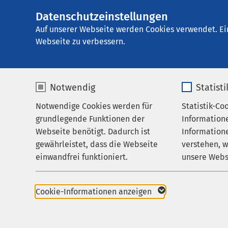
Datenschutzeinstellungen
Ei
Auf unserer Webseite werden Cookies verwendet. Ei
Webseite zu verbessern.
Notwendig
Statist
Notwendige Cookies werden für
Statistik-Co
Startseite der AMEOS Gruppe
Aktuelles
Nac
grundlegende Funktionen der
Information
Webseite benötigt. Dadurch ist
Informatione
gewährleistet, dass die Webseite
verstehen, 
einwandfrei funktioniert.
unsere Webs
Name
cookieconsent_status
Name
Cookie-Informationen anzeigen
Anbieter
sgalinski
Anbieter
03.07.2026
AMEOS Klinikum St. E
Neuburg