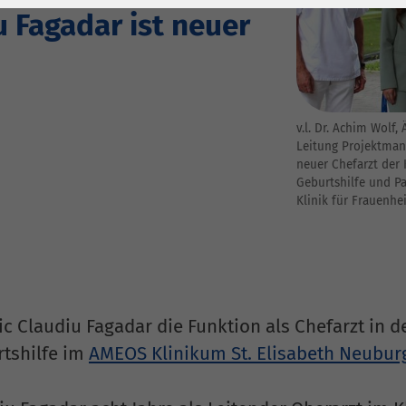
1 Jahr
Laufzeit
6 Monate
u Fagadar ist neuer
Cookie von Matomo
Wird zum
für Website-
Entsperren von
Zweck
Analysen. Erzeugt
Google Maps-
statistische Daten
Inhalten verwendet.
v.l. Dr. Achim Wolf,
darüber, wie der
Leitung Projektman
Besucher die
neuer Chefarzt der 
Name
YouTube
Website nutzt.
Geburtshilfe und Pa
Klinik für Frauenhe
Google Ireland
Limited, Gordon
Anbieter
House, Barrow
Street Dublin 4
Irland
c Claudiu Fagadar die Funktion als Chefarzt in de
Laufzeit
6 Monate
tshilfe im
AMEOS Klinikum St. Elisabeth Neubur
Wird verwendet, um