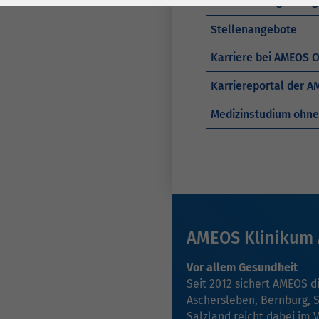
Weiterbildungsbefug
Laufzeit
278 Tage
Laufzeit
Stellenangebote
Cookie zum
Speichern der Cookie
Karriere bei AMEOS 
Zweck
Consent
Karriereportal der 
Einstellungen
Zweck
Medizinstudium ohne
be_typo_user /
Name
PHPSESSID
Anbieter
TYPO3
Laufzeit
1 Woche
AMEOS Klinikum 
Dieses Cookie ist ein
Standard-Session-
Vor allem Gesundheit
Seit 2012 sichert AMEOS d
Cookie von TYPO3. Es
Aschersleben, Bernburg, 
speichert im Falle
Salzland reicht dabei im 