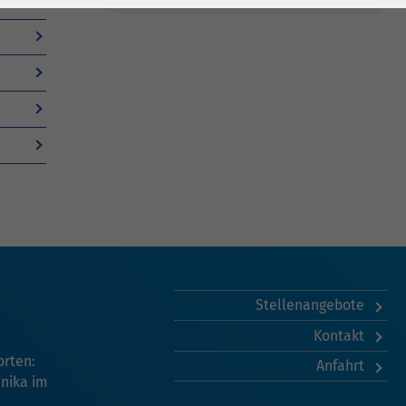
Stellenangebote
Kontakt
orten:
Anfahrt
inika im