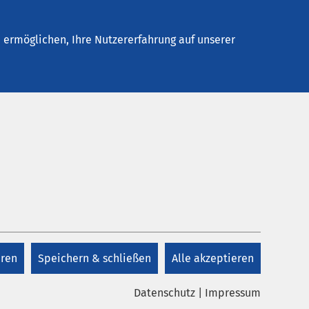
Stellenangebote
Kontakt
Termin buchen
ermöglichen, Ihre Nutzererfahrung auf unserer
Kontakt
+49 3473 97 0
eren
Speichern & schließen
Alle akzeptieren
Kontakt
Datenschutz
|
Impressum