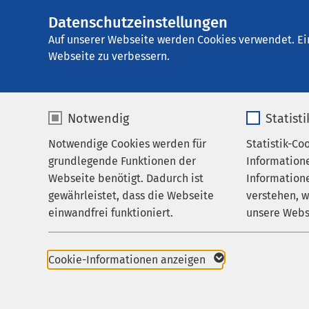
Datenschutzeinstellungen
AMEOS Klinikum A
AMEOS
Gruppe
Karriere
Auf unserer Webseite werden Cookies verwendet. Ei
Webseite zu verbessern.
Notwendig
Statist
Karriere
Notwendige Cookies werden für
Statistik-Co
Leistungen
grundlegende Funktionen der
Information
Ihr Aufenthalt
Webseite benötigt. Dadurch ist
Informatione
gewährleistet, dass die Webseite
verstehen, 
Zuweisende
AMEOS als Arbeitgeb
einwandfrei funktioniert.
unsere Webs
Über uns
Ausbildung
Name
cookieconsent_status
Name
Karriere
Praxisanleiter
Cookie-Informationen anzeigen
Aktuelles
Anbieter
sgalinski
Anbieter
Praktisches Jahr / F