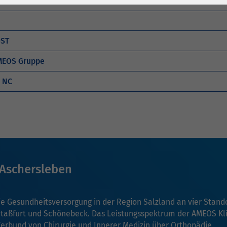
nisse
1 Jahr
Laufzeit
6 Monate
Cookie von Matomo
Wird zum
für Website-
Entsperren von
OST
Zweck
Analysen. Erzeugt
Google Maps-
AMEOS Gruppe
statistische Daten
Inhalten verwendet.
darüber, wie der
 NC
Besucher die
Name
YouTube
Website nutzt.
Google Ireland
Limited, Gordon
Anbieter
House, Barrow
Street Dublin 4
Aschersleben
Irland
Laufzeit
6 Monate
ie Gesundheitsversorgung in der Region Salzland an vier Stand
Staßfurt und Schönebeck. Das Leistungsspektrum der AMEOS Kl
Wird verwendet, um
Verbund von Chirurgie und Innerer Medizin über Orthopädie,