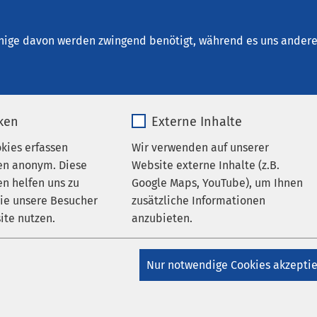
schersleben
nige davon werden zwingend benötigt, während es uns andere 
iken
Externe Inhalte
okies erfassen
Wir verwenden auf unserer
en anonym. Diese
Website externe Inhalte (z.B.
n helfen uns zu
Google Maps, YouTube), um Ihnen
wie unsere Besucher
zusätzliche Informationen
er
ite nutzen.
anzubieten.
_pk_*.*
Name
Google Maps
Nur notwendige Cookies akzepti
Matomo
Anbieter
Google
amulatur