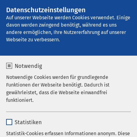
AMEOS Gruppe
Stellenangebote
Datenschutzeinstellungen
Auf unserer Webseite werden Cookies verwendet. Einige
davon werden zwingend benötigt, während es uns
AMEOS Klinikum Aschersleben
andere ermöglichen, Ihre Nutzererfahrung auf unserer
Webseite zu verbessern.
Kontakt
Notwendig
Notwendige Cookies werden für grundlegende
Funktionen der Webseite benötigt. Dadurch ist
gewährleistet, dass die Webseite einwandfrei
Anrede
funktioniert.
Vorname
*
Name
cookieconsent_status
Statistiken
Anbieter
sgalinski
Statistik-Cookies erfassen Informationen anonym. Diese
Nachname
*