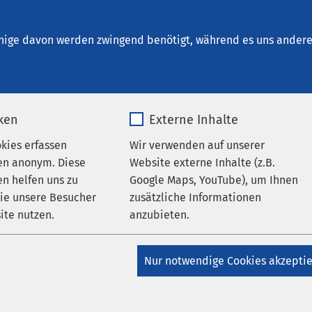
schersleben
nige davon werden zwingend benötigt, während es uns andere 
iken
Externe Inhalte
udium ohne NC
okies erfassen
Wir verwenden auf unserer
en anonym. Diese
Website externe Inhalte (z.B.
n helfen uns zu
Google Maps, YouTube), um Ihnen
wie unsere Besucher
zusätzliche Informationen
er Humanmedizin
ite nutzen.
anzubieten.
ger Studiengang in Kroatien
_pk_*.*
Name
Google Maps
Nur notwendige Cookies akzepti
smayer Universität in Osijek bietet gemeinsam mit der AMEOS G
Matomo
Anbieter
Google
 Medizinstudium in Kroatien und Halberstadt an. Dabei finden 
es Studiums, die sogenannte Vorklinik, in Kroatien statt.