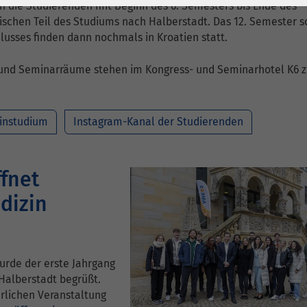
1 Jahr
Laufzeit
6 Monate
 die Studierenden mit Beginn des 6. Semesters bis Ende des
ischen Teil des Studiums nach Halberstadt. Das 12. Semester s
Cookie von Matomo
Wird zum
lusses finden dann nochmals in Kroatien statt.
für Website-
Entsperren von
Zweck
Analysen. Erzeugt
Google Maps-
und Seminarräume stehen im Kongress- und Seminarhotel K6 z
statistische Daten
Inhalten verwendet.
darüber, wie der
Besucher die
instudium
Instagram-Kanal der Studierenden
Name
YouTube
Website nutzt.
Google Ireland
fnet
Limited, Gordon
Anbieter
House, Barrow
dizin
Street Dublin 4
Irland
Laufzeit
6 Monate
urde der erste Jahrgang
 Halberstadt begrüßt.
Wird verwendet, um
erlichen Veranstaltung