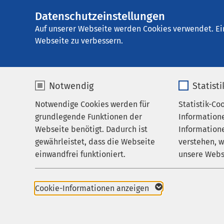
Datenschutzeinstellungen
AMEOS Klinikum A
AMEOS
Gruppe
Karriere
Auf unserer Webseite werden Cookies verwendet. Ei
Webseite zu verbessern.
Notwendig
Statist
Medizinst
Notwendige Cookies werden für
Statistik-Co
Leistungen
grundlegende Funktionen der
Information
Ihr Aufenthalt
Webseite benötigt. Dadurch ist
Informatione
gewährleistet, dass die Webseite
verstehen, 
Zuweisende
Studium d
einwandfrei funktioniert.
unsere Webs
Über uns
Deutschsprachi
Name
cookieconsent_status
Name
Karriere
Cookie-Informationen anzeigen
Die Josip Juraj Stros
Aktuelles
Anbieter
sgalinski
Anbieter
ein deutschsprachiges
ersten fünf Semester d