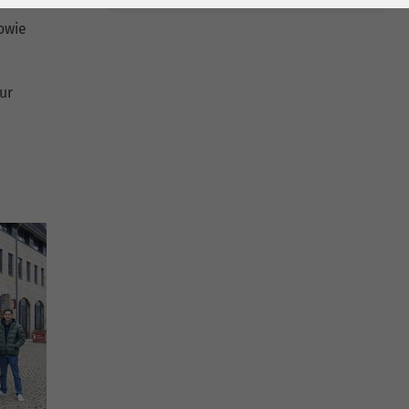
owie
ur