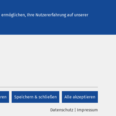
Stellenangebote
Kontakt
Termin buchen
ermöglichen, Ihre Nutzererfahrung auf unserer
Kontakt
+49 3473 97 0
eren
Speichern & schließen
Alle akzeptieren
ruppe
Kontakt
die
Datenschutz
|
Impressum