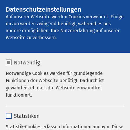
AMEOS Gruppe
Stellenangebote
Datenschutzeinstellungen
Auf unserer Webseite werden Cookies verwendet. Einige
davon werden zwingend benötigt, während es uns
AMEOS Klinikum Aschersleben
andere ermöglichen, Ihre Nutzererfahrung auf unserer
Webseite zu verbessern.
Zentrales
Notwendig
Belegungsmanagement
Notwendige Cookies werden für grundlegende
Funktionen der Webseite benötigt. Dadurch ist
gewährleistet, dass die Webseite einwandfrei
funktioniert.
Aufgabe des zentralen
Belegungsmanagement (ZBM)
ist, die
Name
cookieconsent_status
Terminvergabe für alle planbar aufzunehmenden
Statistiken
Patientinnen und Patienten. Außerdem organisiert
Anbieter
sgalinski
das ZBM Stationszuweisungen der Behandelten, die
Statistik-Cookies erfassen Informationen anonym. Diese