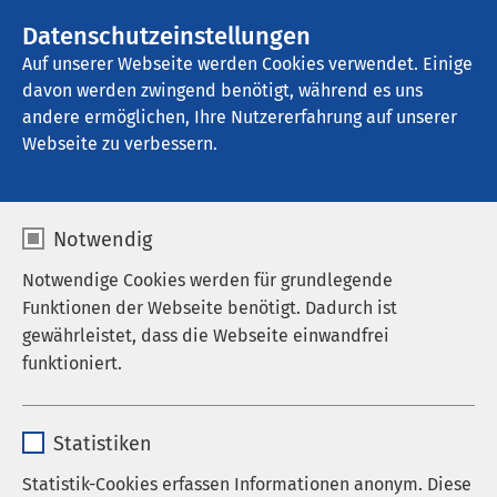
AMEOS Gruppe
Stellenangebote
Datenschutzeinstellungen
Auf unserer Webseite werden Cookies verwendet. Einige
davon werden zwingend benötigt, während es uns
AMEOS Klinikum Aschersleben
andere ermöglichen, Ihre Nutzererfahrung auf unserer
Webseite zu verbessern.
Zentrale Notaufnahme
Notwendig
Notwendige Cookies werden für grundlegende
Funktionen der Webseite benötigt. Dadurch ist
Die Zentrale Notaufnahme am AMEOS Klinikum
gewährleistet, dass die Webseite einwandfrei
Aschersleben ist rund um die Uhr für akute
funktioniert.
Erkrankungen, Unfälle und plötzliche
Verschlechterungen chronischer Leiden geöffnet.
Name
cookieconsent_status
Sie ist zudem Anlaufstelle für Notärzte und
Statistiken
Rettungsdienste. Nach der Erstversorgung erfolgt
Anbieter
sgalinski
Statistik-Cookies erfassen Informationen anonym. Diese
bei Bedarf die Aufnahme auf eine Fachstation.