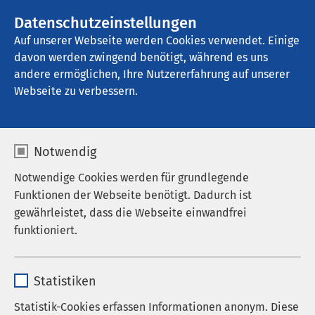
AMEOS Gruppe
Stellenangebote
Datenschutzeinstellungen
Auf unserer Webseite werden Cookies verwendet. Einige
davon werden zwingend benötigt, während es uns
AMEOS Klinikum Aschersleben
andere ermöglichen, Ihre Nutzererfahrung auf unserer
Webseite zu verbessern.
Mutter-Kind-Zentrum
Notwendig
Notwendige Cookies werden für grundlegende
Funktionen der Webseite benötigt. Dadurch ist
Im Mutter-Kind-Zentrum am AMEOS Klinikum
gewährleistet, dass die Webseite einwandfrei
Aschersleben werden Frauen, Schwangere sowie
funktioniert.
Mütter und ihre Kinder medizinisch und pflegerisch
auf das Beste versorgt. Die vernetzte
Name
cookieconsent_status
Zusammenarbeit der
Klinik für Frauenheilkunde
Statistiken
und Geburtshilfe
mit der
Klinik für Kinder- und
Anbieter
sgalinski
Statistik-Cookies erfassen Informationen anonym. Diese
Jugendmedizin
garantiert eine bedarfsgerechte