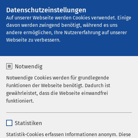
AMEOS Gruppe
Stellenangebote
Datenschutzeinstellungen
Auf unserer Webseite werden Cookies verwendet. Einige
davon werden zwingend benötigt, während es uns
AMEOS Klinikum Aschersleben
andere ermöglichen, Ihre Nutzererfahrung auf unserer
Webseite zu verbessern.
Therapie und
Notwendig
Rehabilitation
Notwendige Cookies werden für grundlegende
Funktionen der Webseite benötigt. Dadurch ist
gewährleistet, dass die Webseite einwandfrei
funktioniert.
Ernährungstherapie
Name
cookieconsent_status
Entlassmanagement
Statistiken
Anbieter
sgalinski
Pflegefachkräfte
Statistik-Cookies erfassen Informationen anonym. Diese