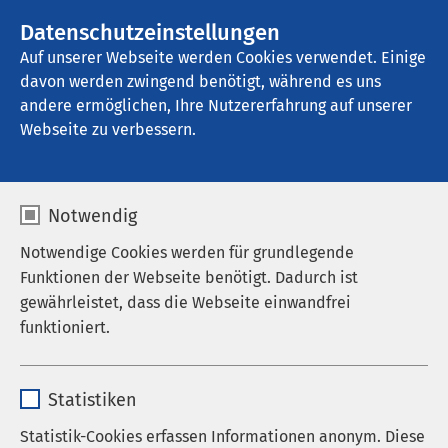
AMEOS Gruppe
Stellenangebote
Datenschutzeinstellungen
Auf unserer Webseite werden Cookies verwendet. Einige
davon werden zwingend benötigt, während es uns
AMEOS Klinikum St. Clemens Oberhausen
andere ermöglichen, Ihre Nutzererfahrung auf unserer
Webseite zu verbessern.
Notwendig
Notwendige Cookies werden für grundlegende
22.07.2023
AMEOS Klinikum St. Clemens
Funktionen der Webseite benötigt. Dadurch ist
Oberhausen
gewährleistet, dass die Webseite einwandfrei
Gesundheitsrisiko
funktioniert.
Hochsommer: Umgang mit
Name
Hitze im Alter
cookieconsent_status
Statistiken
Anbieter
sgalinski
Statistik-Cookies erfassen Informationen anonym. Diese