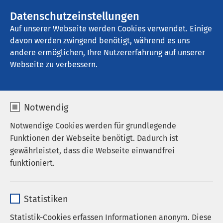
AMEOS Gruppe
Stellenangebote
Datenschutzeinstellungen
Auf unserer Webseite werden Cookies verwendet. Einige
davon werden zwingend benötigt, während es uns
AMEOS Klinikum St. Clemens Oberhausen
andere ermöglichen, Ihre Nutzererfahrung auf unserer
Webseite zu verbessern.
Terminambulanz
Notwendig
Notwendige Cookies werden für grundlegende
Funktionen der Webseite benötigt. Dadurch ist
Im Erdgeschoss des Haupthauses am Ende des
gewährleistet, dass die Webseite einwandfrei
Sekretariatsflures finden Sie unsere
funktioniert.
Terminambulanz. Sie verfügt über 10
Behandlungsräume. Die Terminambulanz ist der
Name
cookieconsent_status
zentrale Anlaufpunkt für Patientinnen und
Statistiken
Patienten, die Ihren Termin in den zahlreichen
Anbieter
sgalinski
Statistik-Cookies erfassen Informationen anonym. Diese
Fachsprechstunden unseres Hauses haben.