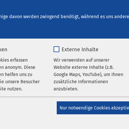
t. Clemens Oberhausen
en
nige davon werden zwingend benötigt, während es uns andere 
iken
Externe Inhalte
okies erfassen
Wir verwenden auf unserer
en anonym. Diese
Website externe Inhalte (z.B.
n helfen uns zu
Google Maps, YouTube), um Ihnen
wie unsere Besucher
zusätzliche Informationen
ite nutzen.
anzubieten.
AMEOS Klinikum St. Clemens Oberhausen
 Chefarzt Kardiologie
_pk_*.*
Name
Google Maps
Nur notwendige Cookies akzepti
Matomo
Anbieter
Google