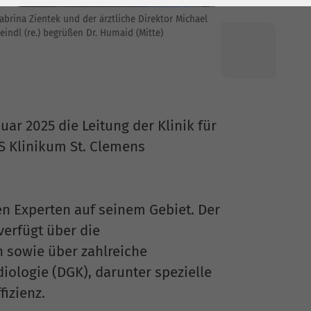
abrina Zientek und der ärztliche Direktor Michael
eindl (re.) begrüßen Dr. Humaid (Mitte)
ar 2025 die Leitung der Klinik für
S Klinikum St. Clemens
n Experten auf seinem Gebiet. Der
verfügt über die
 sowie über zahlreiche
iologie (DGK), darunter spezielle
izienz.