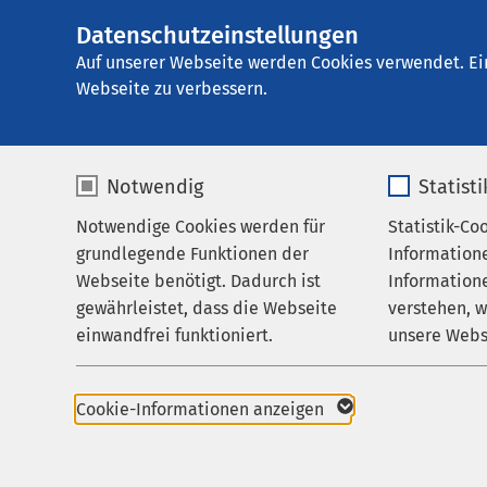
Datenschutzeinstellungen
AMEOS Klinikum S
AMEOS
Gruppe
Aktuelles
Nachricht
Auf unserer Webseite werden Cookies verwendet. Ei
Webseite zu verbessern.
Notwendig
Statist
Notwendige Cookies werden für
Statistik-Co
Leistungen
grundlegende Funktionen der
Information
Ihr Aufenthalt
Webseite benötigt. Dadurch ist
Informatione
gewährleistet, dass die Webseite
verstehen, 
Zuweisende
einwandfrei funktioniert.
unsere Webs
Über uns
07.01.2025
Neuer
Name
cookieconsent_status
Name
Karriere
Cookie-Informationen anzeigen
Aktuelles
Anbieter
sgalinski
Anbieter