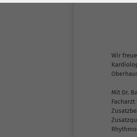
Laufzeit
278 Tage
Laufzeit
Cookie zum
Speichern der Cookie
Zweck
Consent
Einstellungen
Zweck
Wir freu
be_typo_user /
Name
Kardiolo
PHPSESSID
Oberhau
Anbieter
TYPO3
Mit Dr. 
Laufzeit
1 Woche
Facharzt
Dieses Cookie ist ein
Zusatzbe
Standard-Session-
Zusatzqua
Cookie von TYPO3. Es
Rhythmolo
speichert im Falle