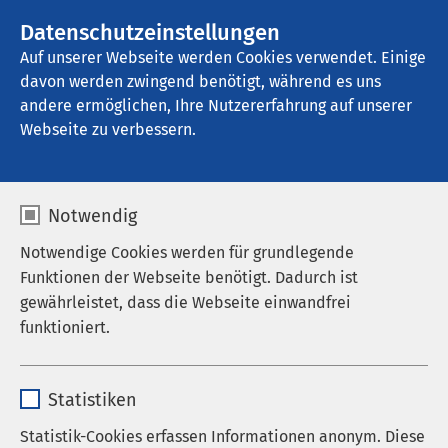
AMEOS Gruppe
Stellenangebote
Datenschutzeinstellungen
Auf unserer Webseite werden Cookies verwendet. Einige
davon werden zwingend benötigt, während es uns
AMEOS Klinikum St. Clemens Oberhausen
andere ermöglichen, Ihre Nutzererfahrung auf unserer
Webseite zu verbessern.
Notwendig
Speed-Dating für
Notwendige Cookies werden für grundlegende
Pflegekräfte in den
Funktionen der Webseite benötigt. Dadurch ist
gewährleistet, dass die Webseite einwandfrei
AMEOS Klinika
funktioniert.
Oberhausen
Name
cookieconsent_status
28.07.2026
|
10:00
bis
16:30
Statistiken
Anbieter
sgalinski
Statistik-Cookies erfassen Informationen anonym. Diese