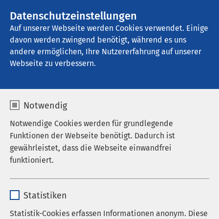
AMEOS Gruppe
Stellenangebote
Datenschutzeinstellungen
Auf unserer Webseite werden Cookies verwendet. Einige
davon werden zwingend benötigt, während es uns
AMEOS Klinikum St. Clemens Oberhausen
andere ermöglichen, Ihre Nutzererfahrung auf unserer
Webseite zu verbessern.
Ultraschall-
Notwendig
Untersuchungen
Notwendige Cookies werden für grundlegende
Funktionen der Webseite benötigt. Dadurch ist
gewährleistet, dass die Webseite einwandfrei
funktioniert.
Warum Ultraschall?
Name
cookieconsent_status
Ultraschalluntersuchungen geben wichtige
Statistiken
Hinweise über die Entwicklung Ihres Kindes.
Anbieter
sgalinski
Statistik-Cookies erfassen Informationen anonym. Diese
Während der Schwangerschaft gehören
mindestens